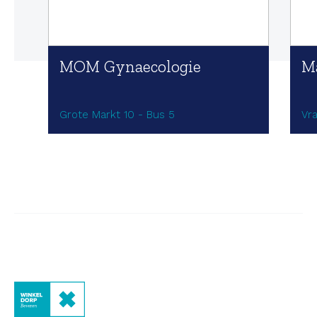
MOM Gynaecologie
M
Grote Markt 10 - Bus 5
Vr